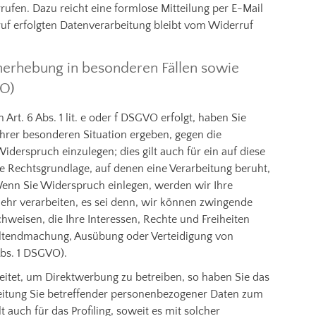
errufen. Dazu reicht eine formlose Mitteilung per E-Mail
uf erfolgten Datenverarbeitung bleibt vom Widerruf
erhebung in besonderen Fällen sowie
VO)
rt. 6 Abs. 1 lit. e oder f DSGVO erfolgt, haben Sie
 Ihrer besonderen Situation ergeben, gegen die
derspruch einzulegen; dies gilt auch für ein auf diese
ge Rechtsgrundlage, auf denen eine Verarbeitung beruht,
enn Sie Widerspruch einlegen, werden wir Ihre
hr verarbeiten, es sei denn, wir können zwingende
weisen, die Ihre Interessen, Rechte und Freiheiten
eltendmachung, Ausübung oder Verteidigung von
bs. 1 DSGVO).
tet, um Direktwerbung zu betreiben, so haben Sie das
beitung Sie betreffender personenbezogener Daten zum
 auch für das Profiling, soweit es mit solcher