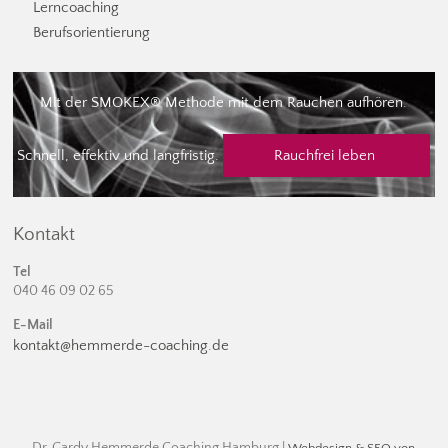
Lerncoaching
Berufsorientierung
Mit der SMOKEX® Methode mit dem Rauchen aufhören.
Schnell, effektiv und langfristig.
Rauchfrei leben
Kontakt
Tel
040 46 09 02 65
E-Mail
kontakt@hemmerde-coaching.de